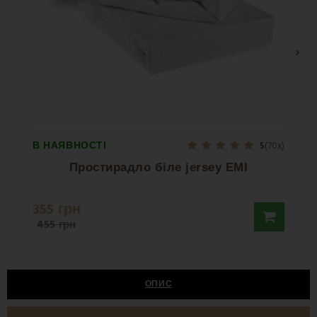
›
В НАЯВНОСТІ
В НА
5
(70x)
Простирадло біле jersey EMI
Прос
355 грн
635 
455 грн
ОПИС