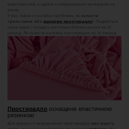
властивостям, є одним з найдешевших матеріалів на
ринку.
У вас також є постійна проблема, як
скласти
трикотажне або
махрове простирадло
? Подивіться
наше відео і складіть постільну білизну всього за 30
секунд: Як скласти натяжне простирадло за 30 секунд.
Простирадло
оснащене еластичною
резинкою
Для зручності заправляння простирадло
має вшиту