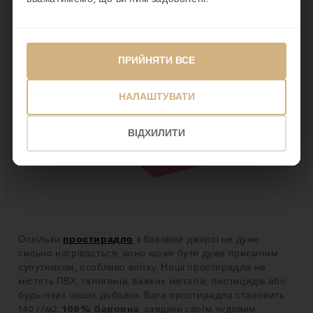
ПРИЙНЯТИ ВСЕ
НАЛАШТУВАТИ
ВІДХИЛИТИ
Оскільки
простирадло
з бавовни джерсі не дуже
сильно нагрівається, воно може бути дуже приємним
супутником, особливо влітку. Наші простирадла не
містять ПВХ, галогенів, важких металів, пестицидів або
будь-яких інших добавок. Вага простирадла становить
140 г/м2.
100% бавовна
, завдяки своїм чудовим