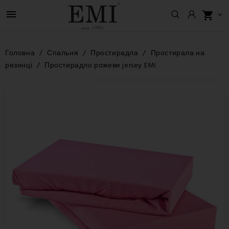

shopping_cart

Головна
Спальня
Простирадла
Простирала на
резинці
Простирадло рожеве jersey EMI