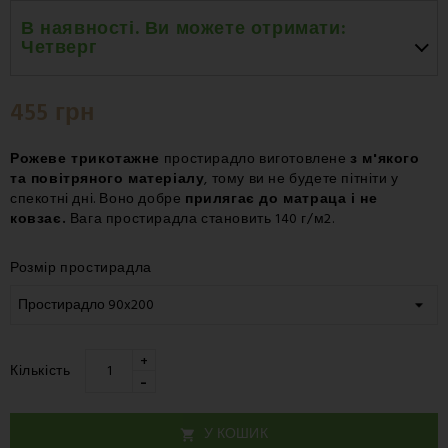
В наявності. Ви можете отримати:
Четверг
Четверг 20.08
-
Нова Пошта – Поштове відділення
455 грн
Четверг 20.08
-
Нова Пошта – Поштомат
Четверг 20.08
-
Нова Пошта – Курʼєр
Рожеве трикотажне
простирадло виготовлене
з м'якого
та повітряного матеріалу
, тому ви не будете пітніти у
спекотні дні. Воно добре
прилягає до матраца і не
ковзає.
Вага простирадла становить 140 г/м2.
Розмір простирадла
+
Кількість
-
У КОШИК
