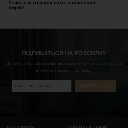
Щільність матеріалу, використаного для цього виробу,
З якого матеріалу виготовлено цей
keyboard_arrow_down
становить 145 g/m2.
виріб?
Цей виріб виготовлений з високоякісного матеріалу:
100% бавовна.
ПІДПИШІТЬСЯ НА РОЗСИЛКУ
Дізнайтеся більше про світ домашнього текстилю, спеціальні
знижки та унікальні пропозиції
ІНФОРМАЦІЯ
ЗВ'ЯЖІТЬСЯ З НАМИ