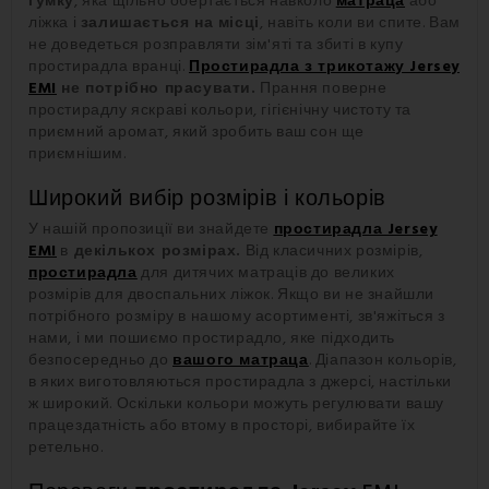
гумку
, яка щільно обертається навколо
матраца
або
ліжка і
залишається на місці
, навіть коли ви спите. Вам
не доведеться розправляти зім'яті та збиті в купу
простирадла вранці.
Простирадла з трикотажу Jersey
EMI
не потрібно прасувати.
Прання поверне
простирадлу яскраві кольори, гігієнічну чистоту та
приємний аромат, який зробить ваш сон ще
приємнішим.
Широкий вибір розмірів і кольорів
У нашій пропозиції ви знайдете
простирадла Jersey
EMI
в
декількох розмірах.
Від класичних розмірів,
простирадла
для дитячих матраців до великих
розмірів для двоспальних ліжок. Якщо ви не знайшли
потрібного розміру в нашому асортименті, зв'яжіться з
нами, і ми пошиємо простирадло, яке підходить
безпосередньо до
вашого матраца
. Діапазон кольорів,
в яких виготовляються простирадла з джерсі, настільки
ж широкий. Оскільки кольори можуть регулювати вашу
працездатність або втому в просторі, вибирайте їх
ретельно.