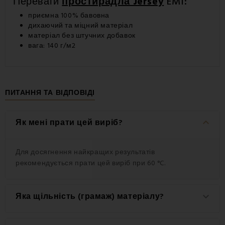
Переваги
простирадла Jersey
EMI:
приємна 100% бавовна
дихаючий та міцний матеріал
матеріал без штучних добавок
вага: 140 г/м2
ΠИТАННЯ ТА ВІДПОВІДІ
keyboard_arrow_down
Як мені прати цей виріб?
Для досягнення найкращих результатів
рекомендується прати цей виріб при 60 °C.
Яка щільність (грамаж) матеріалу?
keyboard_arrow_down