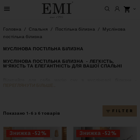

shopping_cart

Головна
Спальня
Постільна білизна
Муслінова
постільна білизна
МУСЛІНОВА ПОСТІЛЬНА БІЛИЗНА
МУСЛІНОВА ПОСТІЛЬНА БІЛИЗНА - ЛЕГКІСТЬ,
М'ЯКІСТЬ ТА ЕЛЕГАНТНІСТЬ ДЛЯ
ВАШОЇ СПАЛЬНІ
Відкрийте для себе магію сну в
муслінової білизни
-
ПЕРЕГЛЯНУТИ БІЛЬШЕ...
надзвичайно м'яких, повітропроникних і легких, як
пір'їнка
. Ці комплекти виготовлені зі
100% натуральної
бавовни
у вигляді двошарової бавовняної марлі, яка
славиться своєю природною м'якістю та легкістю.
FILTER
filter_list
Показано 1-6 з 6 товарів
Чому варто обирати муслінову постільну
білизну?
Знижка -52%
Знижка -52%
✅
Не потрібно прасувати
- їхня природна зморшкувата