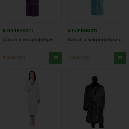
В НАЯВНОСТІ
В НАЯВНОСТІ
Х
алат з мікрофібри фіолетовий EMI
Х
алат з мікрофібри синій EMI
1 359 грн
1 359 грн