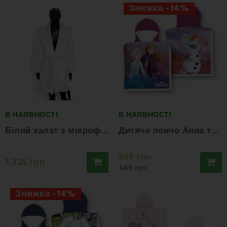
Знижка -14%
В НАЯВНОСТІ
В НАЯВНОСТІ
Б
ілий халат з мікрофібри FARO
Д
итяче пончо Анна та Ельза FARO
399 грн
1 225 грн
465 грн
Знижка -14%