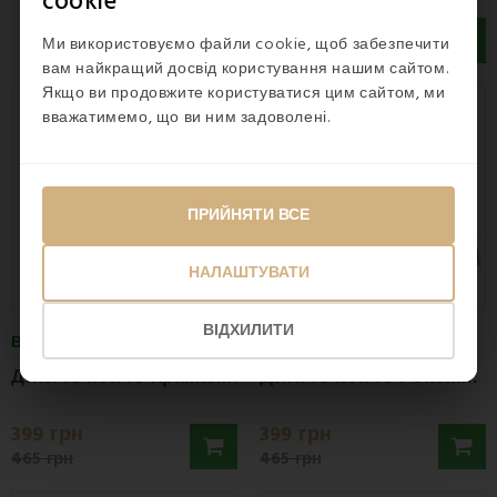
cookie
1 225 грн
Ми використовуємо файли cookie, щоб забезпечити
вам найкращий досвід користування нашим сайтом.
Якщо ви продовжите користуватися цим сайтом, ми
Знижка -14%
Знижка -14%
вважатимемо, що ви ним задоволені.
ПРИЙНЯТИ ВСЕ
НАЛАШТУВАТИ
ВІДХИЛИТИ
В НАЯВНОСТІ
В НАЯВНОСТІ
Д
итяче пончо Крижане серце FARO
Д
итяче пончо Pokémon FARO
399 грн
399 грн
465 грн
465 грн