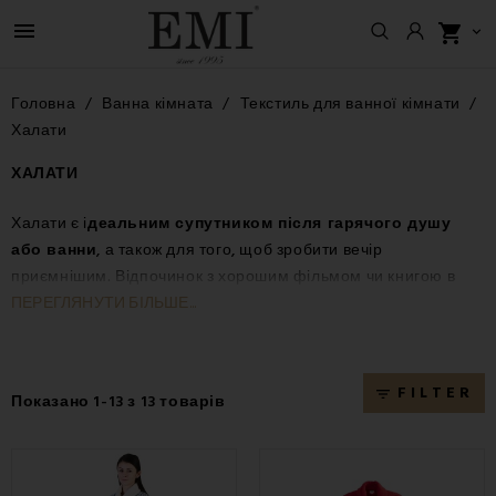

shopping_cart

Головна
Ванна кімната
Текстиль для ванної кімнати
Халати
ХАЛАТИ
Халати є і
деальним супутником після гарячого душу
або ванни
, а також для того, щоб зробити вечір
приємнішим. Відпочинок з хорошим фільмом чи книгою в
поєднанні з улюбленим халатом безцінний. Крім усього
ПЕРЕГЛЯНУТИ БІЛЬШЕ...
іншого, гарний халат ще й радує око. Халати з нашої
пропозиції
приємні на дотик, м'які та чудово зігріють.
Вибирайте з різноманітних кольорів і матеріалів.
FILTER
filter_list
Показано 1-13 з 13 товарів