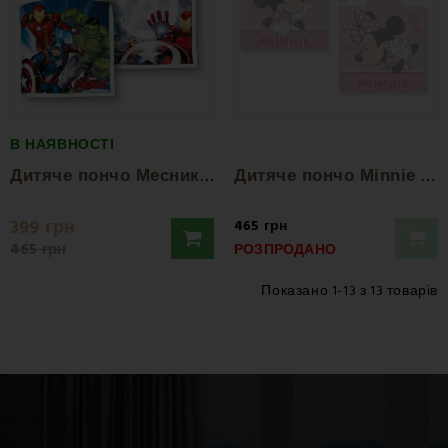
В НАЯВНОСТІ
Д
итяче пончо Месники FARO
Д
итяче пончо Minnie FARO
399 грн
465 грн
465 грн
РОЗПРОДАНО
Показано 1-13 з 13 товарів