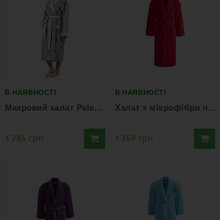
В НАЯВНОСТІ
В НАЯВНОСТІ
М
ахровий халат Paleo EMI
Х
алат з мікрофібри червоний EMI
1 265 грн
1 359 грн