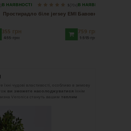
В НАЯВНОСТІ
В НАЯВНОСТІ
x)
5
(70x)
Простирадло біле jersey EMI
355 грн
759 грн
455 грн
1 515 грн
м
е їхні чудові властивості, особливо в зимову
 тож
ви зможете насолоджуватися
їхнім
лизна Veronica стануть вашим
теплим