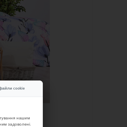
файли cookie
стування нашим
ним задоволені.