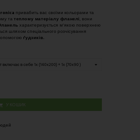
– Курʼєр
ronica
привабить вас своїми кольорами та
ому та
теплому матеріалу фланелі
, вони
Фланель
характеризується м'якою поверхнею
ться шляхом спеціального розчісування
 допомогою
ґудзиків.
У КОШИК

людей