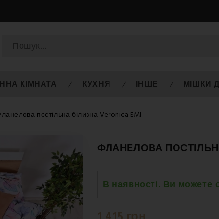
ННА КІМНАТА
КУХНЯ
ІНШЕ
МІШКИ 
ланелова постільна білизна Veronica EMI
ФЛАНЕЛОВА ПОСТІЛЬНА
В наявності. Ви можете 
Вівторок 18.08
-
Нова Пошта 
1 415 грн
Вівторок 18.08
-
Нова Пошта