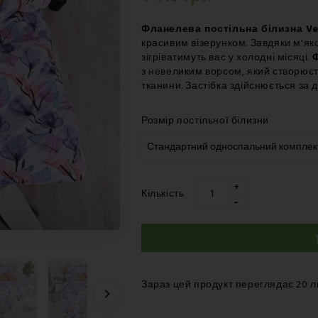
Вівторок 18.08
-
Нова Пошта 
Фланелева постільна білизна Ve
красивим візерунком. Завдяки м'як
зігріватимуть вас у холодні місяці.
з невеликим ворсом, який створює
тканини. Застібка здійснюється за
Розмір постільної білизни
+
Кількість
-
Зараз цей продукт переглядає 20 
