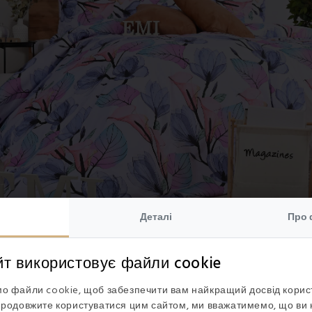
Деталі
Про 
йт використовує файли cookie
ї білизни
о файли cookie, щоб забезпечити вам найкращий досвід кори
продовжите користуватися цим сайтом, ми вважатимемо, що ви 