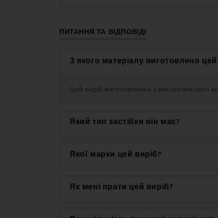
ΠИТАННЯ ТА ВІДПОВІДІ
З якого матеріалу виготовлено цей
Цей виріб виготовлений з високоякісного м
Який тип застібки він має?
Цей виріб має зручну застібку на ґудзики.
Якої марки цей виріб?
Це справжній виріб бренду EMI.
Як мені прати цей виріб?
Для досягнення найкращих результатів реко