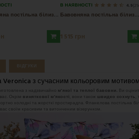
НОСТІ
В НАЯВНОСТІ
4.9
(21
Б
авовняна постільна білизна Natura gray EMI
Б
авовняна постільна білизна Laviva...
рн
1 515 грн
ВІДГУКИ
а Veronica з сучасним кольоровим мотиво
иготовлена з надзвичайно
м'якої та теплої бавовни.
Ви оцінит
 вас. Окрім
виняткової м'якості
, вони також
швидко сохнуть
,
ртно холодні та жорсткі простирадла. Фланелова постільна бі
ас своїм красивим та витонченим візерунком.