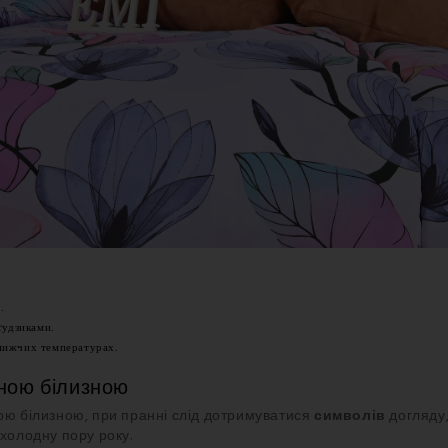
.
ґудзиками.
нижчих температурах.
ною білизною
ною білизною, при пранні слід дотримуватися
символів
догляду,
 холодну пору року.