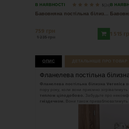
В НАЯВНОСТІ
В НАЯВ
5
(2x)
Б
авовняна постільна білизна Noemi EMI
759 грн
1 515 г
1 235 грн
ОПИС
ДЕТАЛЬНІШЕ ПРО ТОВАР
Фланелева постільна білизн
Фланелев
а постільна білизна
Veronica
в
пору року, коли вони приємно зігріватимуть
теплом цілодобово.
Забудьте про некомфо
гніздечком.
Вони також приваблюватимуть в