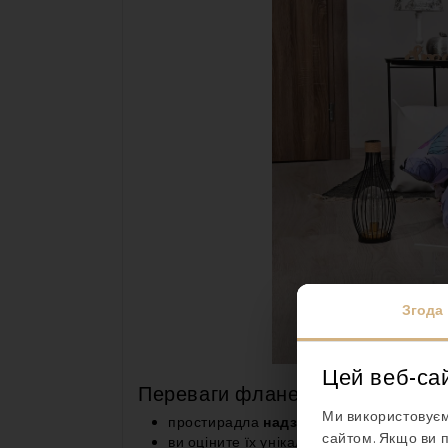
Згода
Цей веб-са
Переваги фланелевої постільно
Ми використовуєм
простирадла
надзвичайно теплі
сайтом. Якщо ви 
ви оціните їх унікальну м'якість