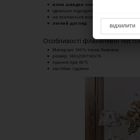
вони швидко сохнуть
, щоб ви могли
ідеально підходить для зимових місяців
не осипається ворс
легкий догляд
ВІДХИЛИТИ
Особливості фланелевої постіл
Матеріал: 100% тонка бавовна
розмір: 140x200+90x70
прання при 60°C
застібка: гудзики