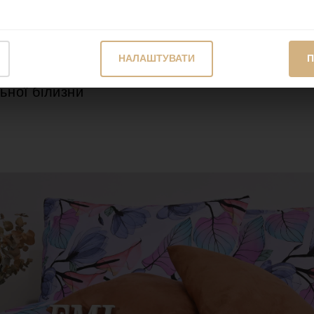
 насолоджуватися ними безперервно
 року
НАЛАШТУВАТИ
П
ьної білизни