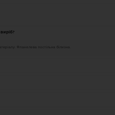
 виріб?
атеріалу: Фланелева постільна білизна.
мендується прати цей виріб при 60 °C.