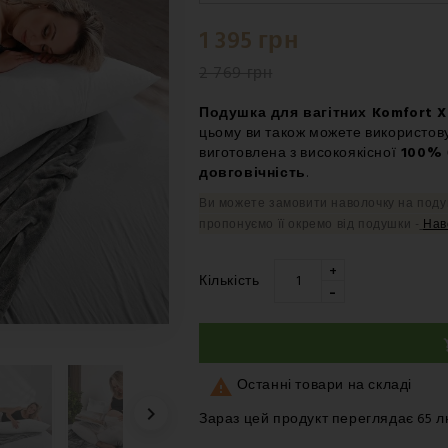
Четверг 20.08
-
Нова Пошта 
1 395 грн
Четверг 20.08
-
Нова Пошта 
2 769 грн
Подушка для вагітних Komfort X
цьому ви також можете використову
виготовлена з високоякісної
100% 
довговічність
.
Ви можете замовити наволочку на поду
пропонуємо її окремо від подушки -
Нав
+
Кількість
-

Останні товари на складі

Зараз цей продукт переглядає 65 