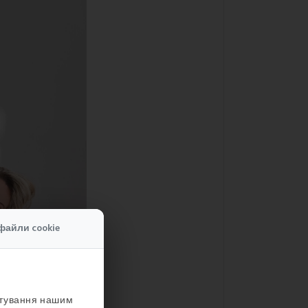
файли cookie
стування нашим