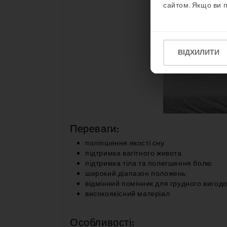
сайтом. Якщо ви 
ВІДХИЛИТИ
Переваги:
поліпшення якості сну
підтримка вагітного живота
підтримка тіла та полегшення болю
широкий діапазон положень
відмінний помічник для грудного вигод
високоякісний матеріал
Особливості: