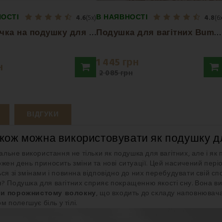
НОСТІ
В НАЯВНОСТІ
4.6
(5x)
4.8
(6
Н
аволочка на подушку для вагітних Komfort...
П
одушка для вагітних Bumerang EMI
1 445 грн
н
2 085 грн
ВІДГУКИ
акож можна використовувати як подушку д
альне використання не тільки як подушка для вагітних, але і як п
ожен день приносить зміни та нові ситуації. Цей насичений пері
ся зі змінами і повинна відповідно до них перебудувати свій спос
тися? Подушка для вагітних сприяє покращенню якості сну. Вона в
ки порожнистому волокну
, що входить до складу наповнювач
м полегшує біль у тілі.