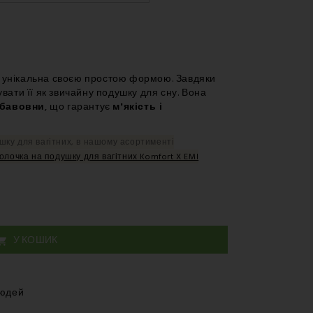
– Поштове відділення
– Курʼєр
унікальна своєю простою формою. Завдяки
вати її як звичайну подушку для сну. Вона
бавовни
, що гарантує
м'якість і
шку для вагітних, в нашому асортименті
олочка на подушку для вагітних Komfort X EMI
У КОШИК

людей