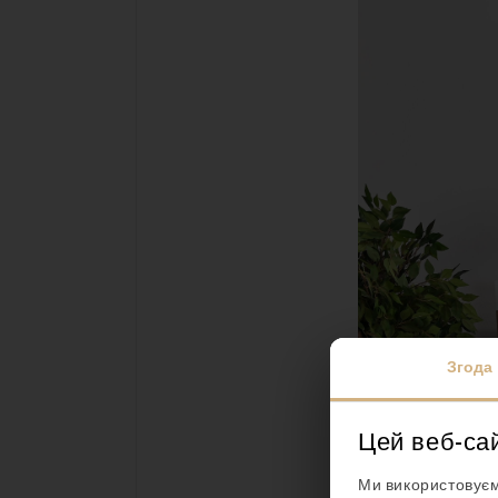
Згода
Цей веб-са
Ми використовуєм