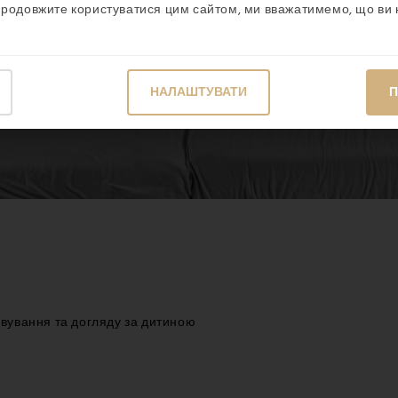
продовжите користуватися цим сайтом, ми вважатимемо, що ви 
НАЛАШТУВАТИ
П
овування та догляду за дитиною