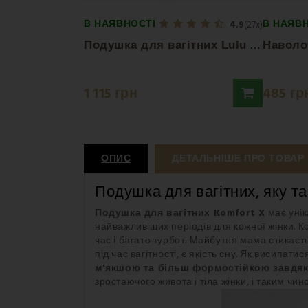
В НАЯВНОСТІ
В НАЯВ
4.9
(27x)
П
одушка для вагітних Lulu сердечка EMI
1 115 грн
485 гр
ОПИС
ДЕТАЛЬНІШЕ ПРО ТОВАР
Подушка для вагітних, яку т
Подушка для вагітних Komfort X
має унік
найважливіших періодів для кожної жінки. К
час і багато турбот. Майбутня мама стикаєть
під час вагітності, є якість сну. Як висипа
м'якшою та більш формостійкою завдя
зростаючого живота і тіла жінки, і таким чино