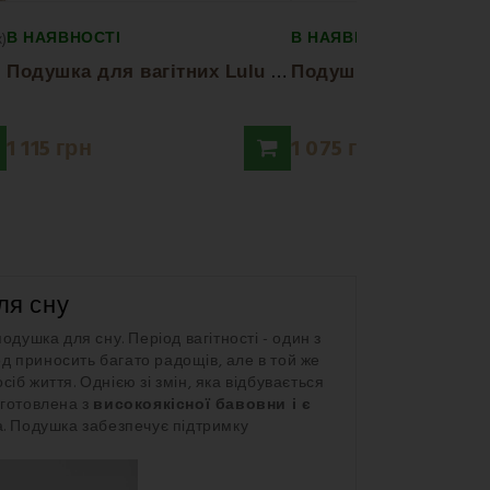
В НАЯВНОСТІ
В НАЯВНОСТІ
x)
П
одушка для вагітних Lulu Sakura EMI
1 115 грн
1 075 грн
ля сну
одушка для сну. Період вагітності - один з
од приносить багато радощів, але в той же
іб життя. Однією зі змін, яка відбувається
иготовлена з
високоякісної бавовни і є
а. Подушка забезпечує підтримку