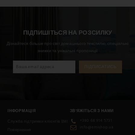
При догляді за подушкою дотримуйтесь символів
догляду. Температура прання
не повинна
перевищувати 60°C.
Сушіть подушку,
використовуючи звичайний режим сушіння. Виріб не
можна відбілювати. Подушку не можна піддавати
ПІДПИШІТЬСЯ НА РОЗСИЛКУ
хімчистці. Не прасувати.
Дізнайтеся більше про світ домашнього текстилю, спеціальні
знижки та унікальні пропозиції
ІНФОРМАЦІЯ
ЗВ'ЯЖІТЬСЯ З НАМИ
+380 68 914 5731
Служба підтримки клієнтів EMI
info@emishop.ua
Повернення