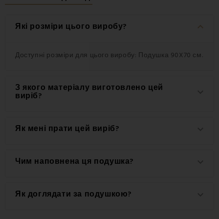
keyboard_arrow_down
Які розміри цього виробу?
Доступні розміри для цього виробу: Подушка 90X70 см.
З якого матеріалу виготовлено цей
keyboard_arrow_down
виріб?
Цей виріб виготовлений з високоякісного матеріалу:
Як мені прати цей виріб?
keyboard_arrow_down
100% поліестер.
Для досягнення найкращих результатів
Чим наповнена ця подушка?
keyboard_arrow_down
рекомендується прати цей виріб при 60 °C.
Подушка наповнена: 100% порожнисте волокно.
Як доглядати за подушкою?
keyboard_arrow_down