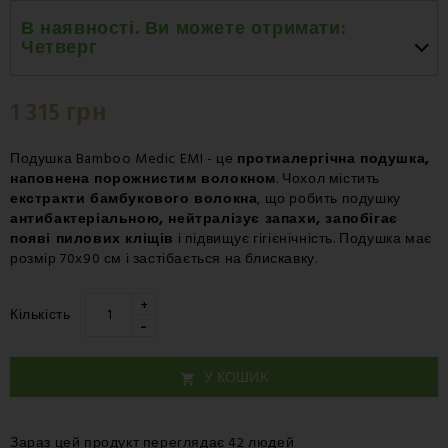
В наявності. Ви можете отримати:
Четверг
Четверг 20.08
-
Нова Пошта – Поштове відділення
1 315 грн
Четверг 20.08
-
Нова Пошта – Курʼєр
Подушка Bamboo Medic EMI - це
протиалергічна подушка,
наповнена порожнистим волокном
. Чохол містить
екстракти бамбукового волокна
, що робить подушку
антибактеріальною, нейтралізує запахи, запобігає
появі пилових кліщів
і підвищує гігієнічність. Подушка має
розмір 70х90 см і застібається на блискавку.
+
Кількість
-
У КОШИК

Зараз цей продукт переглядає 42 людей