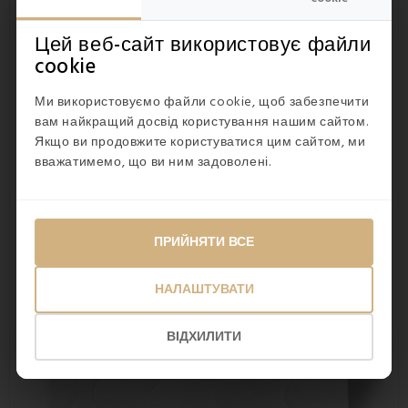
застібки-блискавки.
Переваги подушки Ekonomik EMI:
Цей веб-сайт використовує файли
cookie
легкість у використанні
довговічне волокно PES
Ми використовуємо файли cookie, щоб забезпечити
підходить для алергіків та астматиків
антибактеріальні та протигрибкові властивості
вам найкращий досвід користування нашим сайтом.
можна прати -
ми рекомендуємо прати тільки
Якщо ви продовжите користуватися цим сайтом, ми
поверхню подушки.
вважатимемо, що ви ним задоволені.
Забезпечує комфортний сон
ПРИЙНЯТИ ВСЕ
НАЛАШТУВАТИ
ВІДХИЛИТИ