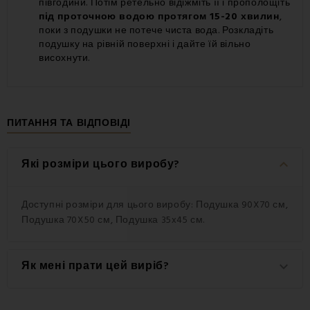
півгодини. Потім ретельно відіжміть її і прополощіть
під проточною водою протягом 15-20 хвилин
,
поки з подушки не потече чиста вода. Розкладіть
подушку на рівній поверхні і дайте їй вільно
висохнути.
ΠИТАННЯ ТА ВІДПОВІДІ
keyboard_arrow_down
Які розміри цього виробу?
Доступні розміри для цього виробу: Подушка 90X70 см,
Подушка 70X50 см, Подушка 35x45 см.
Як мені прати цей виріб?
keyboard_arrow_down
Для досягнення найкращих результатів