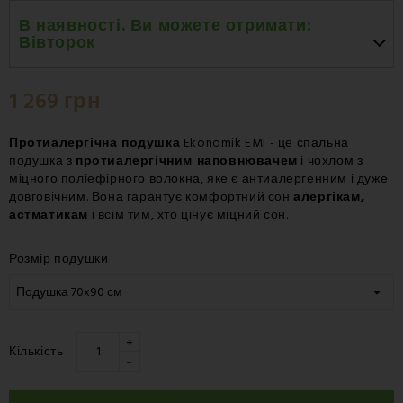
В наявності. Ви можете отримати:
Вівторок
Вівторок 18.08
-
Нова Пошта – Поштове
відділення
1 269 грн
Вівторок 18.08
-
Нова Пошта – Курʼєр
Протиалергічна подушка
Ekonomik EMI - це спальна
подушка з
протиалергічним наповнювачем
і чохлом з
міцного поліефірного волокна, яке є антиалергенним і дуже
довговічним. Вона гарантує комфортний сон
алергікам,
астматикам
і всім тим, хто цінує міцний сон.
Розмір подушки
+
Кількість
-