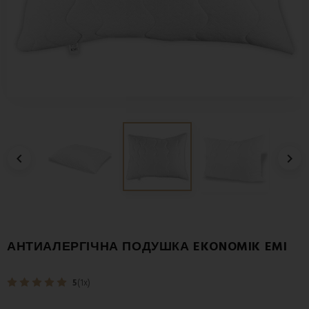


АНТИАЛЕРГІЧНА ПОДУШКА EKONOMIK EMI
5
(1x)