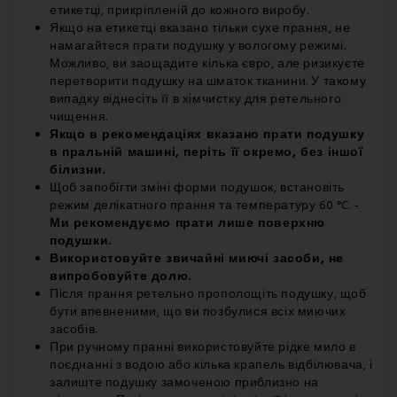
етикетці, прикріпленій до кожного виробу.
Якщо на етикетці вказано тільки сухе прання, не
намагайтеся прати подушку у вологому режимі.
Можливо, ви заощадите кілька євро, але ризикуєте
перетворити подушку на шматок тканини. У такому
випадку віднесіть її в хімчистку для ретельного
чищення.
Якщо в рекомендаціях вказано прати подушку
в пральній машині, періть її окремо, без іншої
білизни.
Щоб запобігти зміні форми подушок, встановіть
режим делікатного прання та температуру 60 °C. -
Ми рекомендуємо прати лише поверхню
подушки.
Використовуйте звичайні миючі засоби, не
випробовуйте долю.
Після прання ретельно прополощіть подушку, щоб
бути впевненими, що ви позбулися всіх миючих
засобів.
При ручному пранні використовуйте рідке мило в
поєднанні з водою або кілька крапель відбілювача, і
залиште подушку замоченою приблизно на