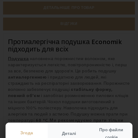
ДЕТАЛЬНІШЕ ПРО ТОВАР
ВІДГУКИ
Протиалергічна подушка Economik
підходить для всіх
Подушка
наповнена порожнистим волокном, яке
характеризується легкістю, повітропроникністю і, перш
за все, безпекою для здоров'я. Це робить подушку
антиалергенною
і придатною для людей, які
страждають на респіраторні захворювання. Порожнисте
волокно забезпечує подушці
стабільну форму,
повний об'єм
і запобігає розмноженню пилових кліщів
та інших бактерій. Чохол подушки виготовлений з
міцного 100% поліестеру. Наволочка підходить для
алергіків та людей з астмою. Подушку можна прати при
температурі
60 °C
.
Ми рекомендуємо прати тільки
поверхню подушки (прання погіршить
Про файли
наповнювач).
Подушка розміром 35х45 не передбачає
Згода
Деталі
cookie