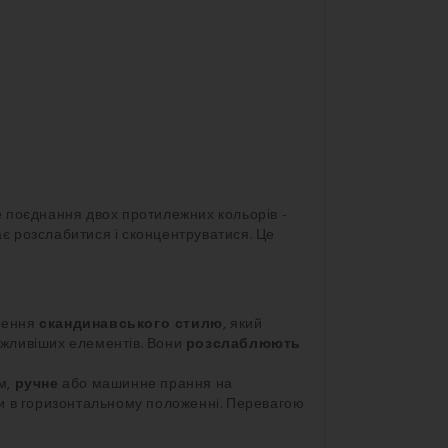
е поєднання двох протилежних кольорів -
ає розслабитися і сконцентруватися. Це
ирення
скандинавського стилю
, який
важливіших елементів. Вони
розслаблюють
.
м,
ручне
або машинне прання на
и в горизонтальному положенні. Перевагою