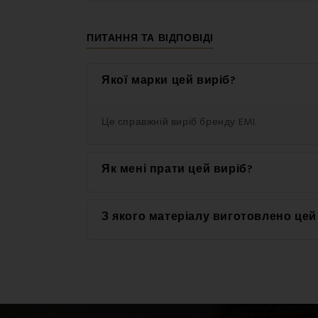
ΠИТАННЯ ТА ВІДПОВІДІ
Якої марки цей виріб?
Це справжній виріб бренду EMI.
Як мені прати цей виріб?
Для досягнення найкращих результатів рек
З якого матеріалу виготовлено цей
Цей виріб виготовлений з високоякісного м