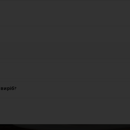
омендується прати цей виріб при Ручне прання.
 виріб?
атеріалу: 100% Акрил.