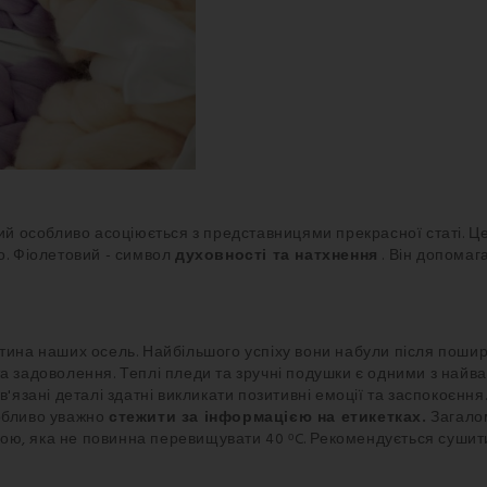
ий особливо асоціюється з представницями прекрасної статі. Ц
о. Фіолетовий - символ
духовності та натхнення
. Він допомаг
стина наших осель. Найбільшого успіху вони набули після пош
та задоволення. Теплі пледи та зручні подушки є одними з най
в'язані деталі здатні викликати позитивні емоції та заспокоєння
собливо уважно
стежити за інформацією на етикетках.
Загало
ою, яка не повинна перевищувати 40 ᵒC. Рекомендується сушит