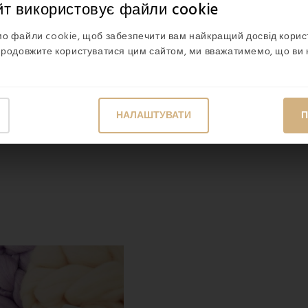
йт використовує файли cookie
о файли cookie, щоб забезпечити вам найкращий досвід кори
продовжите користуватися цим сайтом, ми вважатимемо, що ви 
НАЛАШТУВАТИ
П