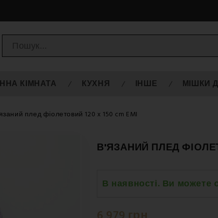
ННА КІМНАТА
КУХНЯ
ІНШЕ
МІШКИ 
язаний плед фіолетовий 120 x 150 cm EMI
В'ЯЗАНИЙ ПЛЕД ФІОЛЕТ
В наявності. Ви можете 
Четверг 20.08
-
Нова Пошта 
6 979 грн
Четверг 20.08
-
Нова Пошта 