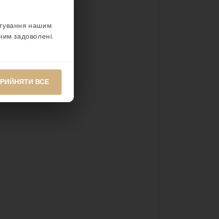
стування нашим
ним задоволені.
РИЙНЯТИ ВСЕ