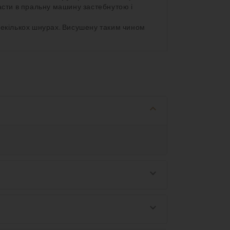
ласти в пральну машину застебнутою і
екількох шнурах. Висушену таким чином
keyboard_arrow_down
keyboard_arrow_down
keyboard_arrow_down