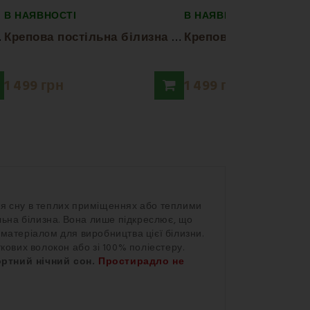
В НАЯВНОСТІ
В НАЯВНОСТІ
К
en...
К
репова постільна білизна Leon EMI
1 499 грн
1 499 грн
ля сну в теплих приміщеннях або теплими
тільна білизна. Вона лише підкреслює, що
атеріалом для виробництва цієї білизни.
кових волокон або зі 100% поліестеру.
ртний нічний сон.
Простирадло не