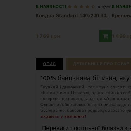
В НАЯВНОСТІ
В НАЯВ
4.9
(59x)
К
овдра Standard 140x200 300 g/m² EMI
1 769 грн
1 499 
ОПИС
ДЕТАЛЬНІШЕ ПРО ТОВАР
100% бавовняна білизна, яку
Гнучкий і дихаючий
- так можна описати к
літніми днями. Ця назва, однак, сама по соб
поверхня не проста, гладка, а
м'яко хвиля
Однак постійне зниження цін призвело до то
Безперечно, бавовна продовжує забезпечув
входить у комплект!
Переваги постільної білизни з 