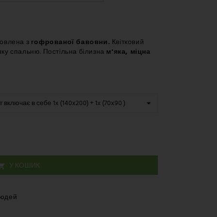
– Поштове відділення
– Поштомат
– Курʼєр
товлена з
гофрованої бавовни.
Квітковий
яку спальню. Постільна білизна
м'яка, міцна
У КОШИК

людей