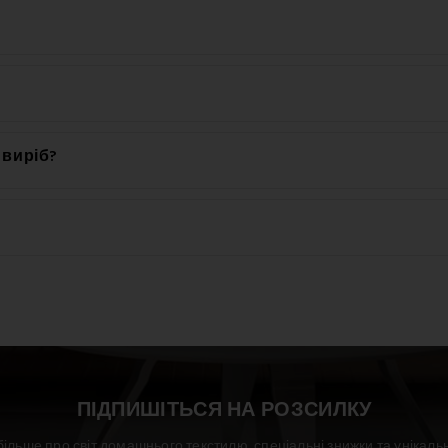
омендується прати цей виріб при 40 °C.
го виробу, становить 140 g/m2.
 виріб?
атеріалу: 100% бавовна.
ртний односпальний комплект включає в себе 1x 140x200 + 1x 70
ПІДПИШІТЬСЯ НА РОЗСИЛКУ
більше про світ домашнього текстилю, спеціальні знижки та унікальн