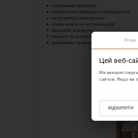
повітряний матеріал
запобігання зайвому потовиділенню
не потребує прасування
ніжна навіть на чутливій шкірі
красивий візерунок
якісний та спокійний сон
Згода
довговічна та міцна бавовна
Цей веб-са
Ми використовуєм
сайтом. Якщо ви 
ВІДХИЛИТИ