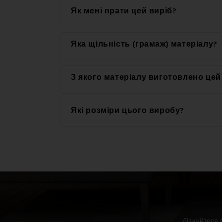
Це справжній виріб бренду EMI.
Як мені прати цей виріб?
Для досягнення найкращих результатів рек
Яка щільність (грамаж) матеріалу?
Щільність матеріалу, використаного для цьо
З якого матеріалу виготовлено цей
Цей виріб виготовлений з високоякісного м
Які розміри цього виробу?
Доступні розміри для цього виробу: Станда
Дізнайтеся 