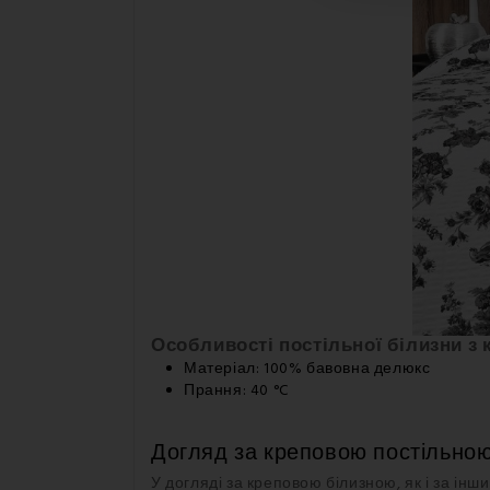
Особливості постільної білизни з 
Матеріал: 100% бавовна делюкс
Прання: 40 °C
Догляд за креповою постільною
У догляді за креповою білизною, як і за і