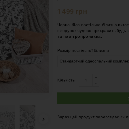
Четверг 20.08
-
Нова Пошта 
1 499 грн
Четверг 20.08
-
Нова Пошта 
Четверг 20.08
-
Нова Пошта 
Чорно-біла постільна білизна виго
візерунок чудово прикрасить будь-
та повітропроникна.
Розмір постільної білизни
+
Кількість
-
Зараз цей продукт переглядає 29 
