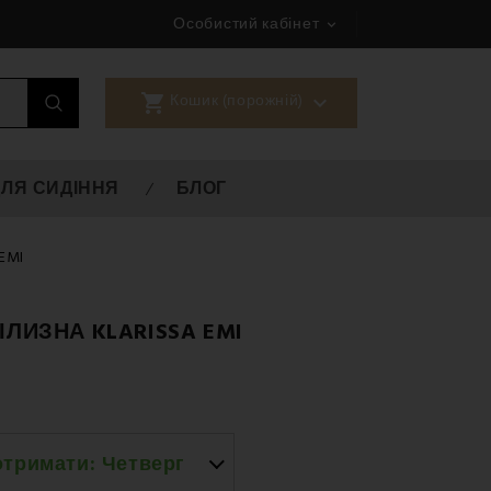
Особистий кабінет

shopping_cart

Кошик (порожній)
ДЛЯ СИДІННЯ
БЛОГ
 EMI
ЛИЗНА KLARISSA EMI
отримати:
Четверг