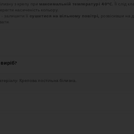
ілизну з крепу при
максимальній температурі 40°C.
Її слід к
ерегти насиченість кольору.
 - залишити її
сушитися на вільному повітрі,
розвісивши на д
вати.
 виріб?
атеріалу: Крепова постільна білизна.