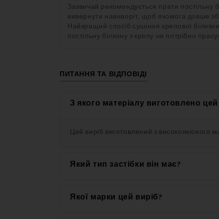
Зазвичай рекомендується прати постільну б
вивернути навиворіт, щоб якомога довше зб
Найкращий спосіб сушіння крепової білизни
постільну білизну з крепу не потрібно прасу
ΠИТАННЯ ТА ВІДПОВІДІ
З якого матеріалу виготовлено цей
Цей виріб виготовлений з високоякісного м
Який тип застібки він має?
Цей виріб має зручну застібку на ґудзики.
Якої марки цей виріб?