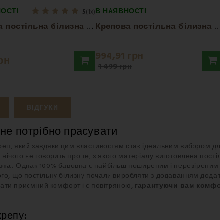
НОСТІ
В НАЯВНОСТІ
5
(1x)
К
репова постільна білизна Karin EMI
репова постільна білизна Lili
994,91 грн
грн
1 499 грн
ВІДГУКИ
 не потрібно прасувати
реп, який завдяки цим властивостям стає ідеальним вибором д
і нічого не говорить про те, з якого матеріалу виготовлена пос
ста.
Однак 100% бавовна є найбільш поширеним і перевіреним м
го, що постільну білизну почали виробляти з додаванням додат
ати приємний комфорт і є повітряною,
гарантуючи вам комфо
крепу: